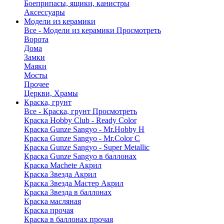
Боеприпасы, ящики, канистры
Аксессуары
Модели из керамики
Все - Модели из керамики
Просмотреть
Ворота
Дома
Замки
Маяки
Мосты
Прочее
Церкви, Храмы
Краска, грунт
Все - Краска, грунт
Просмотреть
Краска Hobby Club - Ready Color
Краска Gunze Sangyo - Mr.Hobby H
Краска Gunze Sangyo - Mr.Color C
Краска Gunze Sangyo - Super Metallic
Краска Gunze Sangyo в баллонах
Краска Machete Акрил
Краска Звезда Акрил
Краска Звезда Мастер Акрил
Краска Звезда в баллонах
Краска масляная
Краска прочая
Краска в баллонах прочая