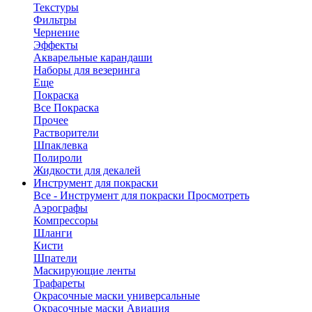
Текстуры
Фильтры
Чернение
Эффекты
Акварельные карандаши
Наборы для везеринга
Еще
Покраска
Все Покраска
Прочее
Растворители
Шпаклевка
Полироли
Жидкости для декалей
Инструмент для покраски
Все - Инструмент для покраски
Просмотреть
Аэрографы
Компрессоры
Шланги
Кисти
Шпатели
Маскирующие ленты
Трафареты
Окрасочные маски универсальные
Окрасочные маски Авиация