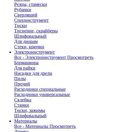
Резцы, стамески
Рубанки
Сверлящий
Специнструмент
Тиски
Тиснение, скрайберы
Шлифовальный
Для диорам
Стеки, крючки
Электроинструмент
Все - Электроинструмент
Просмотреть
Бормашины
Для пайки
Насадки для дрели
Пилы
Прочий
Расходники специальные
Расходники универсальные
Склейка
Станки
Тиски, зажимы
Шлифовальный
Материалы
Все - Материалы
Просмотреть
Дерево