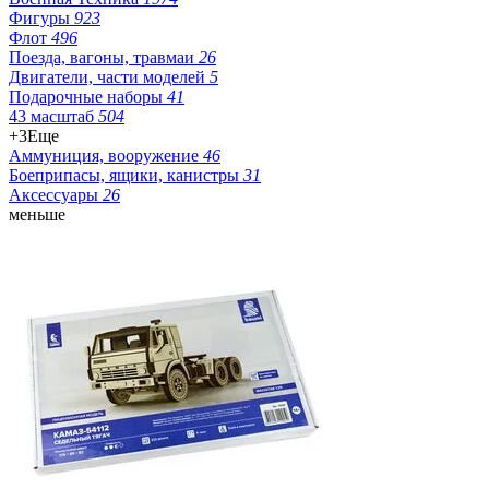
Фигуры
923
Флот
496
Поезда, вагоны, травмаи
26
Двигатели, части моделей
5
Подарочные наборы
41
43 масштаб
504
+3
Еще
Аммуниция, вооружение
46
Боеприпасы, ящики, канистры
31
Аксессуары
26
меньше