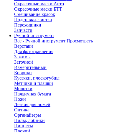
Окрасочные маски Авто
Окрасочные маски БТТ
Смешивание красок
Подставки, чистка
Переходники
Запчасти
Ручной инструмент
Все - Ручной инструмент
Просмотреть
Верстаки
Для фототравления
Зажимы
Заточной
Измерительный
Коврики
Кусачки, плоскогубцы
Метчики и плашки
Молотки
Наждачная бумага
Ножи
Лезвия для ножей
Оптика
Органайзеры
Пилы, лобзики
Пинцеты
Прочий