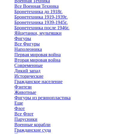
Военная Техника
Все Военная Техника
Бронетехника до 1918г.
Бронетехника 1919-1939г.
Бронетехника 1939-1945г.
Бронетехника после 1946г.
Яйцетанки, мультяшки
Фигуры
Все Фигуры
Наполеоника
Первая мировая война
Вторая мировая война
Современные
Дикий запад
Исторические
Гражданское население
Фэнтези
Животные
Фигуры из резинопластика
Еще
Флот
Все Флот
Парусники
Военные корабли
Гражданские суда