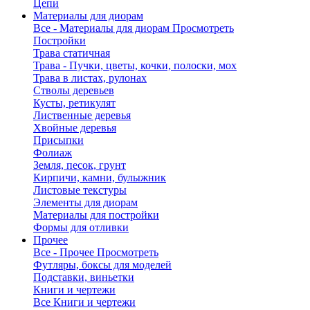
Цепи
Материалы для диорам
Все - Материалы для диорам
Просмотреть
Постройки
Трава статичная
Трава - Пучки, цветы, кочки, полоски, мох
Трава в листах, рулонах
Стволы деревьев
Кусты, ретикулят
Лиственные деревья
Хвойные деревья
Присыпки
Фолиаж
Земля, песок, грунт
Кирпичи, камни, булыжник
Листовые текстуры
Элементы для диорам
Материалы для постройки
Формы для отливки
Прочее
Все - Прочее
Просмотреть
Футляры, боксы для моделей
Подставки, виньетки
Книги и чертежи
Все Книги и чертежи