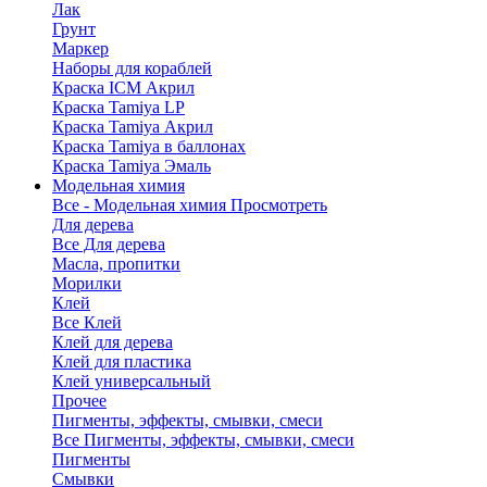
Лак
Грунт
Маркер
Наборы для кораблей
Краска ICM Акрил
Краска Tamiya LP
Краска Tamiya Акрил
Краска Tamiya в баллонах
Краска Tamiya Эмаль
Модельная химия
Все - Модельная химия
Просмотреть
Для дерева
Все Для дерева
Масла, пропитки
Морилки
Клей
Все Клей
Клей для дерева
Клей для пластика
Клей универсальный
Прочее
Пигменты, эффекты, смывки, смеси
Все Пигменты, эффекты, смывки, смеси
Пигменты
Смывки