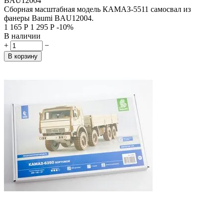
BAU12004
Сборная масштабная модель КАМАЗ-5511 самосвал из
фанеры Baumi BAU12004.
1 165
Р
1 295
Р
-10%
В наличии
+
−
В корзину