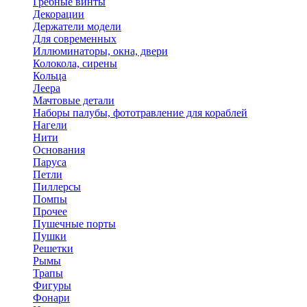
Гребные винты
Декорации
Держатели модели
Для современных
Иллюминаторы, окна, двери
Колокола, сирены
Кольца
Леера
Мачтовые детали
Наборы палубы, фототравление для кораблей
Нагели
Нити
Основания
Паруса
Петли
Пиллерсы
Помпы
Прочее
Пушечные порты
Пушки
Решетки
Рымы
Трапы
Фигуры
Фонари