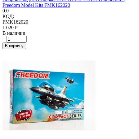
Freedom Model Kits FMK162020
0.0
КОД:
FMK162020
1 020
Р
В наличии
+
−
В корзину