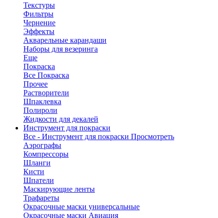
Текстуры
Фильтры
Чернение
Эффекты
Акварельные карандаши
Наборы для везеринга
Еще
Покраска
Все Покраска
Прочее
Растворители
Шпаклевка
Полироли
Жидкости для декалей
Инструмент для покраски
Все - Инструмент для покраски
Просмотреть
Аэрографы
Компрессоры
Шланги
Кисти
Шпатели
Маскирующие ленты
Трафареты
Окрасочные маски универсальные
Окрасочные маски Авиация