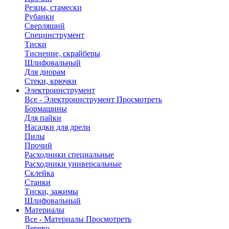
Резцы, стамески
Рубанки
Сверлящий
Специнструмент
Тиски
Тиснение, скрайберы
Шлифовальный
Для диорам
Стеки, крючки
Электроинструмент
Все - Электроинструмент
Просмотреть
Бормашины
Для пайки
Насадки для дрели
Пилы
Прочий
Расходники специальные
Расходники универсальные
Склейка
Станки
Тиски, зажимы
Шлифовальный
Материалы
Все - Материалы
Просмотреть
Дерево