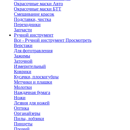
Окрасочные маски Авто
Окрасочные маски БТТ
Смешивание красок
Подставки, чистка
Переходники
Запчасти
Ручной инструмент
Все - Ручной инструмент
Просмотреть
Верстаки
Для фототравления
Зажимы
Заточной
Измерительный
Коврики
Кусачки, плоскогубцы
Метчики и плашки
Молотки
Наждачная бумага
Ножи
Лезвия для ножей
Оптика
Органайзеры
Пилы, лобзики
Пинцеты
Прочий