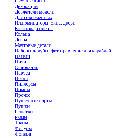
Гребные винты
Декорации
Держатели модели
Для современных
Иллюминаторы, окна, двери
Колокола, сирены
Кольца
Леера
Мачтовые детали
Наборы палубы, фототравление для кораблей
Нагели
Нити
Основания
Паруса
Петли
Пиллерсы
Помпы
Прочее
Пушечные порты
Пушки
Решетки
Рымы
Трапы
Фигуры
Фонари