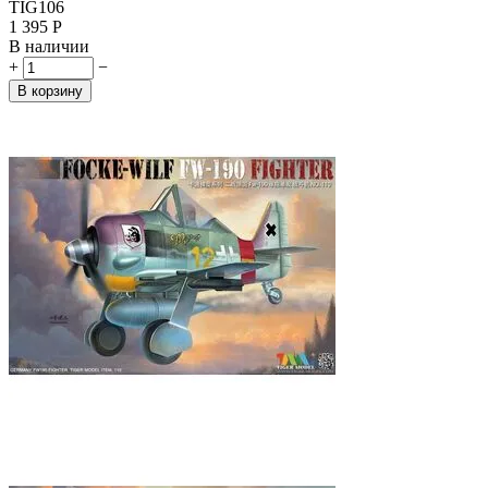
TIG106
1 395
Р
В наличии
+
−
В корзину