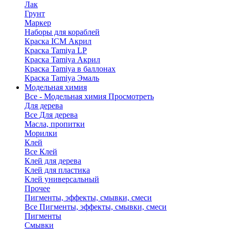
Лак
Грунт
Маркер
Наборы для кораблей
Краска ICM Акрил
Краска Tamiya LP
Краска Tamiya Акрил
Краска Tamiya в баллонах
Краска Tamiya Эмаль
Модельная химия
Все - Модельная химия
Просмотреть
Для дерева
Все Для дерева
Масла, пропитки
Морилки
Клей
Все Клей
Клей для дерева
Клей для пластика
Клей универсальный
Прочее
Пигменты, эффекты, смывки, смеси
Все Пигменты, эффекты, смывки, смеси
Пигменты
Смывки