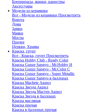
Боеприпасы, ящики, канистры
Аксессуары
Модели из керамики
Все - Модели из керамики
Просмотреть
Ворота
Дома
Замки
Маяки
Мосты
Прочее
Церкви, Храмы
Краска, грунт
Все - Краска, грунт
Просмотреть
Краска Hobby Club - Ready Color
Краска Gunze Sangyo - Mr.Hobby H
Краска Gunze Sangyo - Mr.Color C
Краска Gunze Sangyo - Super Metallic
Краска Gunze Sangyo в баллонах
Краска Machete Акрил
Краска Звезда Акрил
Краска Звезда Мастер Акрил
Краска Звезда в баллонах
Краска масляная
Краска прочая
Краска в баллонах прочая