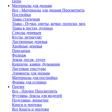
Цепи
Материалы для диорам
Все - Материалы для диорам
Просмотреть
Постройки
Трава статичная
Трава - Пучки, цветы, кочки, полоски, мох
Трава в листах, рулонах
Стволы деревьев
Кусты, ретикулят
Лиственные деревья
Хвойные деревья
Присыпки
Фолиаж
Земля, песок, грунт
Кирпичи, камни, булыжник
Листовые текстуры
Элементы для диорам
Материалы для постройки
Формы для отливки
Прочее
Все - Прочее
Просмотреть
Футляры, боксы для моделей
Подставки, виньетки
Книги и чертежи
Все Книги и чертежи