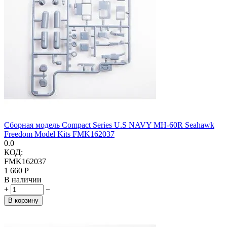
Сборная модель Compact Series U.S NAVY MH-60R Seahawk
Freedom Model Kits FMK162037
0.0
КОД:
FMK162037
1 660
Р
В наличии
+
−
В корзину