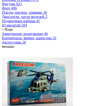
Фигуры
923
Флот
496
Поезда, вагоны, травмаи
26
Двигатели, части моделей
5
Подарочные наборы
41
43 масштаб
504
+3
Еще
Аммуниция, вооружение
46
Боеприпасы, ящики, канистры
31
Аксессуары
26
меньше