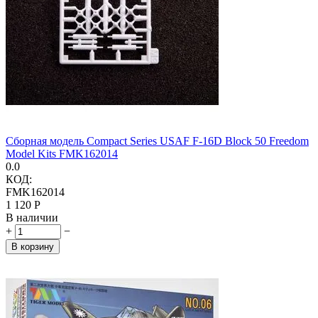
Сборная модель Compact Series USAF F-16D Block 50 Freedom
Model Kits FMK162014
0.0
КОД:
FMK162014
1 120
Р
В наличии
+
−
В корзину