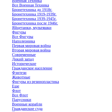
Военная Техника
Все Военная Техника
Бронетехника до 1918г.
Бронетехника 1919-1939г.
Бронетехника 1939-1945г.
Бронетехника после 1946г.
Яйцетанки, мультяшки
Фигуры
Все Фигуры
Наполеоника
Первая мировая война
Вторая мировая война
Современные
Дикий запад
Исторические
Гражданское население
Фэнтези
Животные
Фигуры из резинопластика
Еще
Флот
Все Флот
Парусники
Военные корабли
Гражданские суда